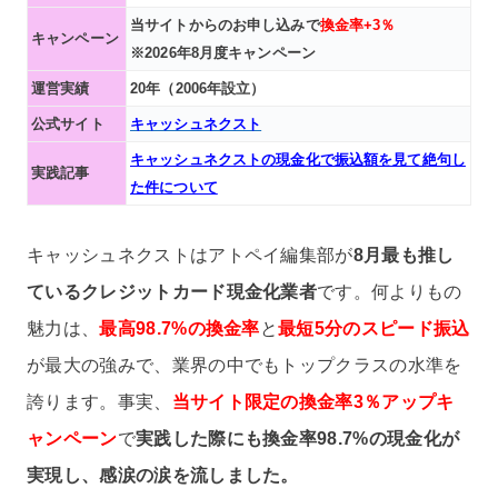
当サイトからのお申し込みで
換金率+3％
キャンペーン
※2026年8月度キャンペーン
運営実績
20年（2006年設立）
公式サイト
キャッシュネクスト
キャッシュネクストの現金化で振込額を見て絶句し
実践記事
た件について
キャッシュネクストはアトペイ編集部が
8月最も推し
ているクレジットカード現金化業者
です。何よりもの
魅力は、
最高98.7%の換金率
と
最短5分のスピード振込
が最大の強みで、業界の中でもトップクラスの水準を
誇ります。事実、
当サイト限定の換金率3％アップキ
ャンペーン
で
実践した際にも換金率98.7%の現金化が
実現し、感涙の涙を流しました。