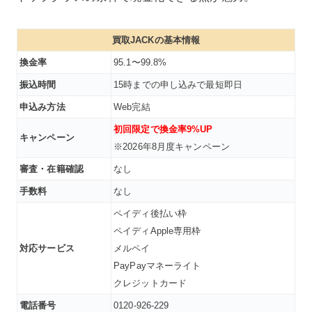
買取JACKの基本情報
換金率
95.1〜99.8%
振込時間
15時までの申し込みで最短即日
申込み方法
Web完結
初回限定で換金率9%UP
キャンペーン
※2026年8月度キャンペーン
審査・在籍確認
なし
手数料
なし
ペイディ後払い枠
ペイディApple専用枠
対応サービス
メルペイ
PayPayマネーライト
クレジットカード
電話番号
0120-926-229