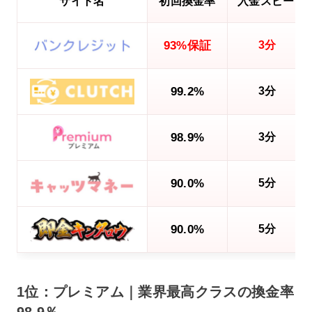
サイト名
初回換金率
入金スピード
93%保証
3分
99.2%
3分
98.9%
3分
90.0%
5分
90.0%
5分
1位：プレミアム｜業界最高クラスの換金率
98.9％