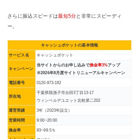
さらに振込スピードは
最短5分
と非常にスピーディ
ー。
キャッシュポケットの基本情報
サービス名
キャッシュポケット
当サイトからのお申し込みで
換金率3%
アップ
キャンペーン
※2026年8月度サイトリニューアルキャンペーン
電話番号
0120-973-182
千葉県我孫子市台田3丁目13-17
所在地
ウィンベルデユエット北柏第二202
運営実績
3年（2023年設立）
営業時間
9:00~20:00
換金率
93~99.5％