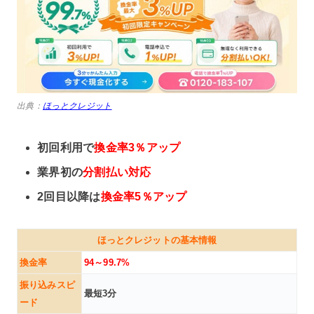
出典：
ほっとクレジット
初回利用で
換金率3％アップ
業界初の
分割払い対応
2回目以降は
換金率5％アップ
ほっとクレジットの基本情報
換金率
94～99.7%
振り込みスピ
最短3分
ード