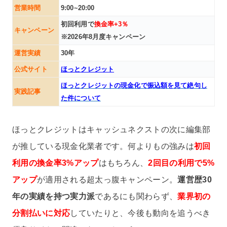
営業時間
9:00~20:00
初回利用で
換金率+3％
キャンペーン
※2026年8月度キャンペーン
運営実績
30年
公式サイト
ほっとクレジット
ほっとクレジットの現金化で振込額を見て絶句し
実践記事
た件について
ほっとクレジットはキャッシュネクストの次に編集部
が推している現金化業者です。何よりもの強みは
初回
利用の換金率3%アップ
はもちろん、
2回目の利用で5%
アップ
が適用される超太っ腹キャンペーン。
運営歴30
年の実績を持つ実力派
であるにも関わらず、
業界初の
分割払いに対応
していたりと、今後も動向を追うべき