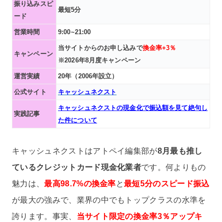
振り込みスピ
最短5分
ード
営業時間
9:00~21:00
当サイトからのお申し込みで
換金率+3％
キャンペーン
※2026年8月度キャンペーン
運営実績
20年（2006年設立）
公式サイト
キャッシュネクスト
キャッシュネクストの現金化で振込額を見て絶句し
実践記事
た件について
キャッシュネクストはアトペイ編集部が
8月最も推し
ているクレジットカード現金化業者
です。何よりもの
魅力は、
最高98.7%の換金率
と
最短5分のスピード振込
が最大の強みで、業界の中でもトップクラスの水準を
誇ります。事実、
当サイト限定の換金率3％アップキ