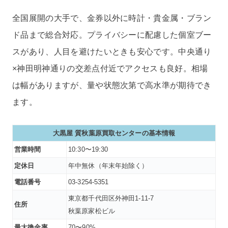
全国展開の大手で、金券以外に時計・貴金属・ブラン
ド品まで総合対応。プライバシーに配慮した個室ブー
スがあり、人目を避けたいときも安心です。中央通り
×神田明神通りの交差点付近でアクセスも良好。相場
は幅がありますが、量や状態次第で高水準が期待でき
ます。
大黒屋 質秋葉原買取センター
の基本情報
営業時間
10:30〜19:30
定休日
年中無休（年末年始除く）
電話番号
03-3254-5351
東京都千代田区外神田1-11-7
住所
秋葉原家松ビル
最大換金率
70〜90%