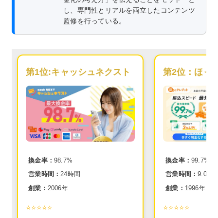
し、専門性とリアルを両立したコンテンツ
監修を行っている。
第1位:
キャッシュネクスト
第2位：
ほっ
換金率：
98.7%
換金率：
99.7%
営業時間：
24時間
営業時間：
9:00~2
創業：
2006年
創業：
1996年
⭐️⭐️⭐️⭐️⭐️
⭐️⭐️⭐️⭐️⭐️