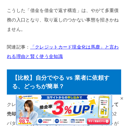
こうした「借金を借金で返す構造」は、やがて多重債
務の入口となり、取り返しのつかない事態を招きかね
ません。
関連記事：
「クレジットカード現金化は馬鹿」と言わ
れる理由と賢く使う全知識
【比較】自分でやる vs 業者に依頼す
る、どっちが簡単？
×
クレジットカード現金化には
「自分で商品を購入して
売却する方法」
と
「現金化業者に依頼する方法」
の2
パターンがあり、それぞれにメリットとデメリットが