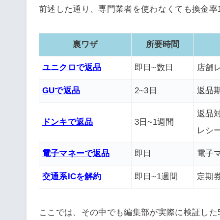
前述した通り、専門業者を使わなくても換金率1
裏ワザ
所要時間
ユニクロで返品
即日~数日
店舗
GUで返品
2~3日
返品期
返品
ドンキで返品
3日~1週間
レシ
電子マネーで返品
即日
電子
交通系ICを解約
即日~1週間
定期
ここでは、その中でも編集部が実際に検証した