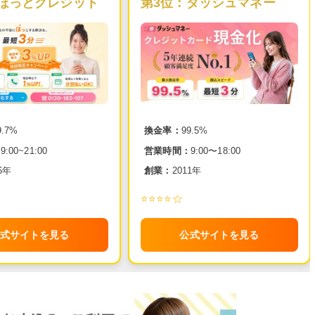
ほっとクレジット
第3位：
ダッシュマネー
9.7%
換金率：
99.5%
：
9:00~21:00
営業時間：
9:00〜18:00
6年
創業：
2011年
⭐️⭐️⭐️⭐️☆
式サイトを見る
公式サイトを見る