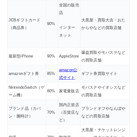
全国の販売
店
JCBギフトカード
大黒屋・買取大吉・おた
90%
インター
（商品券）
からやなどの買取店舗
ネット
爆益買取やモバステなど
最新型iPhone
90%
AppleStore
の買取店舗
amazon公
amazonギフト券
85%
ギフト券買取サイト
式サイト
NintendoSwitch（ゲ
モバステやイオシスなど
80%
家電量販店
ーム機）
の買取店舗
国内正規店
ブランド品（カバ
ブランドオフやなんぼや
70%
（百貨店な
ン・腕時計）
などの買取店舗
ど）
大黒屋・チケットレンジ