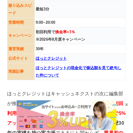
振り込みスピ
最短3分
ード
営業時間
9:00~20:00
初回利用で
換金率+3％
キャンペーン
※2026年8月度キャンペーン
運営実績
30年
公式サイト
ほっとクレジット
ほっとクレジットの現金化で振込額を見て絶句し
実践記事
た件について
ほっとクレジットはキャッシュネクストの次に編集部
が推している現金化業者です。何よりもの強みは
初回
×
利用の換金率3%アップ
はもちろん、
2回目の利用で5%
アップ
が適用される超太っ腹キャンペーン。
運営歴30
年の実績を持つ実力派
であるにも関わらず、
業界初の