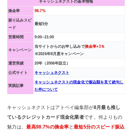
キャッシュネクストの基本情報
換金率
98.7%
振り込みスピ
最短5分
ード
営業時間
9:00~21:00
当サイトからのお申し込みで
換金率+3％
キャンペーン
※2026年8月度キャンペーン
運営実績
20年（2006年設立）
公式サイト
キャッシュネクスト
キャッシュネクストの現金化で振込額を見て絶句し
実践記事
た件について
キャッシュネクストはアトペイ編集部が
8月最も推し
ているクレジットカード現金化業者
です。何よりもの
魅力は、
最高98.7%の換金率
と
最短5分のスピード振込