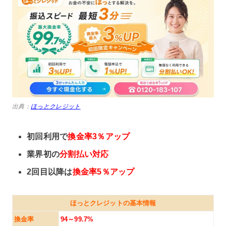
出典：
ほっとクレジット
初回利用で
換金率3％アップ
業界初の
分割払い対応
2回目以降は
換金率5％アップ
ほっとクレジットの基本情報
換金率
94～99.7%