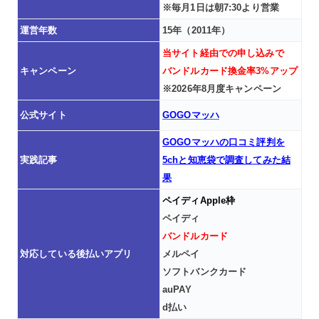
※毎月1日は朝7:30より営業
運営年数
15年（2011年）
当サイト経由での申し込みで
キャンペーン
バンドルカード換金率3%アップ
※2026年8月度キャンペーン
公式サイト
GOGOマッハ
GOGOマッハの口コミ評判を
実践記事
5chと知恵袋で調査してみた結
果
ペイディApple枠
ペイディ
バンドルカード
対応している後払いアプリ
メルペイ
ソフトバンクカード
auPAY
d払い