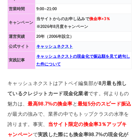
営業時間
9:00~21:00
当サイトからのお申し込みで
換金率+3％
キャンペーン
※2026年8月度キャンペーン
運営実績
20年（2006年設立）
公式サイト
キャッシュネクスト
キャッシュネクストの現金化で振込額を見て絶句し
実践記事
た件について
キャッシュネクストはアトペイ編集部が
8月最も推し
ているクレジットカード現金化業者
です。何よりもの
魅力は、
最高98.7%の換金率
と
最短5分のスピード振込
が最大の強みで、業界の中でもトップクラスの水準を
誇ります。事実、
当サイト限定の換金率3％アップキ
ャンペーン
で
実践した際にも換金率98.7%の現金化が