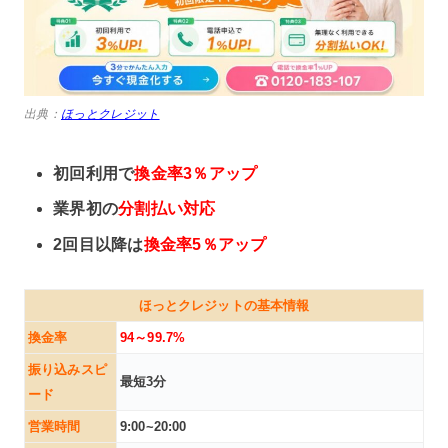
出典：
ほっとクレジット
初回利用で
換金率3％アップ
業界初の
分割払い対応
2回目以降は
換金率5％アップ
ほっとクレジットの基本情報
換金率
94～99.7%
振り込みスピ
最短3分
ード
営業時間
9:00~20:00