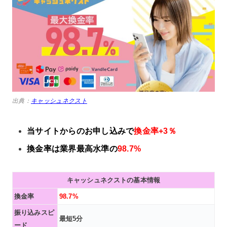
出典：
キャッシュネクスト
当サイトからのお申し込みで
換金率+3％
換金率は業界最高水準の
98.7%
キャッシュネクストの基本情報
換金率
98.7%
振り込みスピ
最短5分
ード