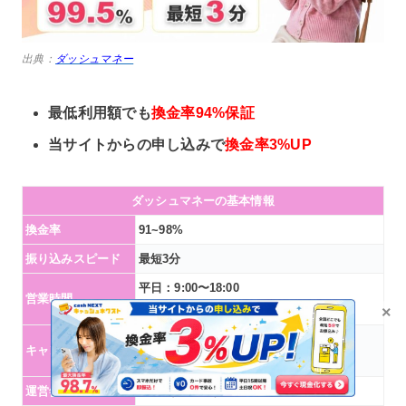
出典：
ダッシュマネー
最低利用額でも
換金率94%保証
当サイトからの申し込みで
換金率3%UP
ダッシュマネーの基本情報
換金率
91~98%
振り込みスピード
最短3分
平日：9:00〜18:00
営業時間
土日祝：9:00〜17:00
×
当サイトからのお申し込みで
換金率+3％
キャンペーン
※2026年8月度キャンペーン
運営年数
15年（2011年）