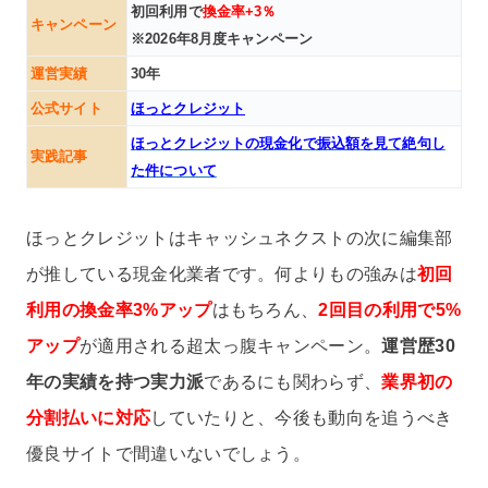
初回利用で
換金率+3％
キャンペーン
※2026年8月度キャンペーン
運営実績
30年
公式サイト
ほっとクレジット
ほっとクレジットの現金化で振込額を見て絶句し
実践記事
た件について
ほっとクレジットはキャッシュネクストの次に編集部
が推している現金化業者です。何よりもの強みは
初回
利用の換金率3%アップ
はもちろん、
2回目の利用で5%
アップ
が適用される超太っ腹キャンペーン。
運営歴30
年の実績を持つ実力派
であるにも関わらず、
業界初の
分割払いに対応
していたりと、今後も動向を追うべき
優良サイトで間違いないでしょう。